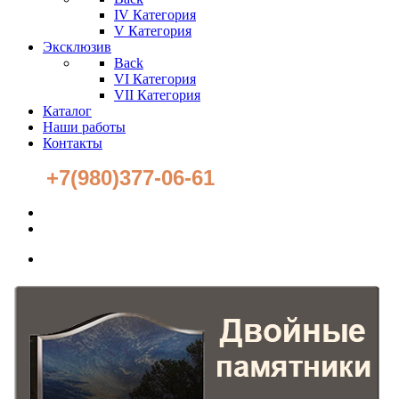
IV Категория
V Категория
Эксклюзив
Back
VI Категория
VII Категория
Каталог
Наши работы
Контакты
+7(980)377-06-61