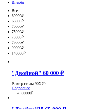
Вперёд
Все
60000₽
65000₽
70000₽
75000₽
78000₽
79000₽
90000₽
140000₽
"Двойной" 60 000 ₽
Размер стелы 90Х70
Подробнее
60000₽