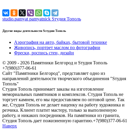
studio.pamyat
pamyatnick
Sтудия Тополь
Другие виды деятельности Sстудии Тополь
Аэрография на авто, байках, бытовой технике
Живопись, портрет маслом по фотографии
Фрески, роспись стен, дизайн
© 2009 - 2026 Памятники Белгород и Sтудия Тополь
+7(980)377-06-61
Сайт "Памятники Белгород", представляет одно из
направлений деятельности творческого объединения "Sтудия
Тополь"
Студия Тополь принимает заказы на изготовление
мемориальных памятников и комплексов. Студия Тополь не
торгует камнем, его мы предоставляем по оптовой цене. Так
же, Студия Тополь не делает наценку на работу художника и
резчика. Клиент платит мастеру, только за выполненную
работу, и никаких посредников. На памятники из гранита,
Студия Тополь дает пожизненную гарантию.+7(980)377-06-61
Наверх