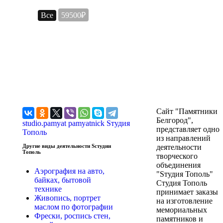
Все
59500₽
Сайт "Памятники
Белгород",
studio.pamyat
pamyatnick
Sтудия
представляет одно
Тополь
из направлений
Другие виды деятельности Sстудии
деятельности
Тополь
творческого
объединения
Аэрография на авто,
"Sтудия Тополь"
байках, бытовой
Студия Тополь
технике
принимает заказы
Живопись, портрет
на изготовление
маслом по фотографии
мемориальных
Фрески, роспись стен,
памятников и